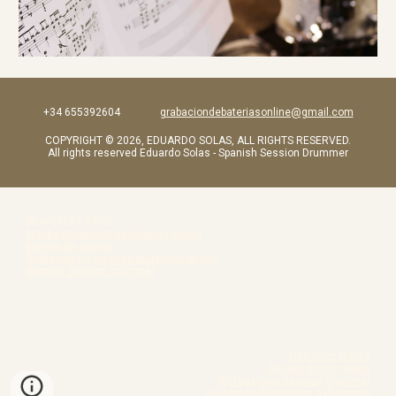
+34 655392604
grabaciondebateriasonline@gmail.com
COPYRIGHT © 2026, EDUARDO SOLAS, ALL RIGHTS RESERVED.
All rights reserved Eduardo Solas - Spanish Session Drummer
SEARCH BY TAGS
Tracks Grabación de baterías online
Batería de sesión
Grabación de baterías acústicas online
Remote session drummer
Live drum tracks
Record drums online
Professional session drummer
Grabación de baterias a distancia