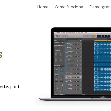
Home
Como funciona
Demo grati
ip to main content
Skip to navigat
s
rías por ti 